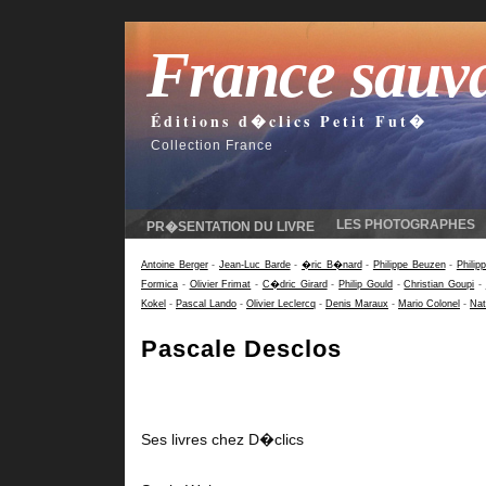
France sauv
Éditions d�clics Petit Fut�
Collection France
LES PHOTOGRAPHES
PR�SENTATION DU LIVRE
Antoine Berger
-
Jean-Luc Barde
-
�ric B�nard
-
Philippe Beuzen
-
Philip
Formica
-
Olivier Frimat
-
C�dric Girard
-
Philip Gould
-
Christian Goupi
-
Kokel
-
Pascal Lando
-
Olivier Leclercq
-
Denis Maraux
-
Mario Colonel
-
Nat
Pascale Desclos
Ses livres chez D�clics