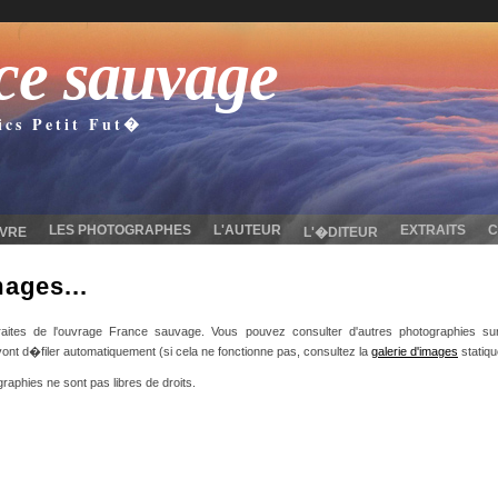
ce sauvage
ics Petit Fut�
LES PHOTOGRAPHES
L'AUTEUR
EXTRAITS
IVRE
L'�DITEUR
ages...
raites de l'ouvrage France sauvage. Vous pouvez consulter d'autres photographies s
ont d�filer automatiquement (si cela ne fonctionne pas, consultez la
galerie d'images
statiqu
raphies ne sont pas libres de droits.