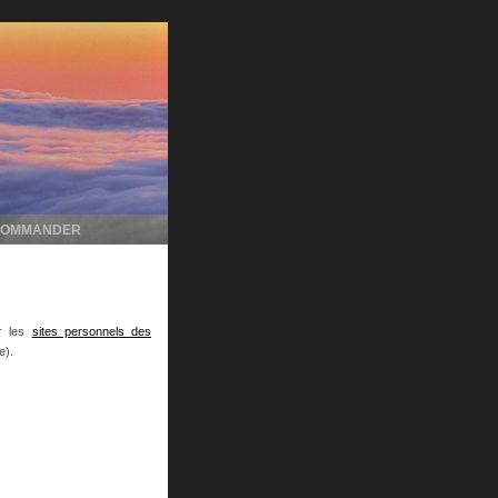
COMMANDER
ur les
sites personnels des
e).