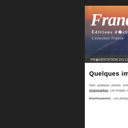
Fran
Éditions d�cl
Collection France
PR�SENTATION DU L
Quelques im
Voici quelques photos ext
photographes
. Les images v
Avertissement
: ces photog