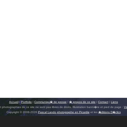
Accueil
|
Portfolio
|
Communiqu� de presse
|
� propos de ce site
|
Contact
|
Liens
t photographies de ce site ne sont pas libres de droits. Illustration banni�re et pied de page :
Vi
Copyright © 2008-2026
Pascal Lando photographe en Picardie
et les
�ditions D�clics