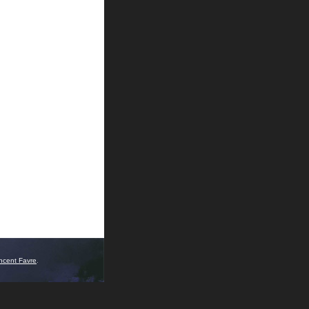
ncent Favre
.