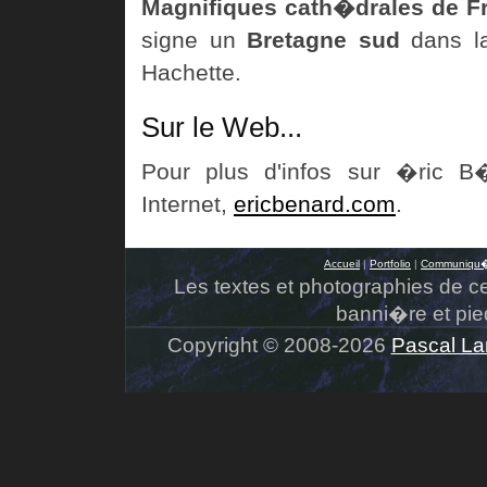
Magnifiques cath�drales de F
signe un
Bretagne sud
dans la
Hachette.
Sur le Web...
Pour plus d'infos sur �ric B
Internet,
ericbenard.com
.
Accueil
|
Portfolio
|
Communiqu�
Les textes et photographies de ce s
banni�re et pie
Copyright © 2008-2026
Pascal La