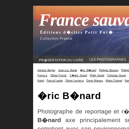
France sauv
Éditions d�clics Petit Fut�
Collection France
LES PHOTOGRAPHES
PR�SENTATION DU LIVRE
Antoine Berger
-
Jean-Luc Barde
-
�ric B�nard
-
Philippe Beuzen
-
Philip
Formica
-
Olivier Frimat
-
C�dric Girard
-
Philip Gould
-
Christian Goupi
-
Kokel
-
Pascal Lando
-
Olivier Leclercq
-
Denis Maraux
-
Mario Colonel
-
Nat
�ric B�nard
Photographe de reportage et r
B�nard
axe principalement so
entretient avec son environneme